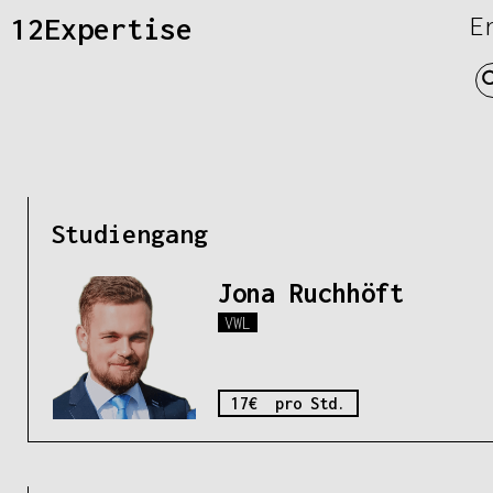
12Expertise
E
Studiengang
Jona Ruchhöft
VWL
17€ pro Std.