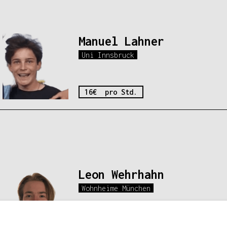
Manuel Lahner
Uni Innsbruck
16€ pro Std.
Leon Wehrhahn
Wohnheime München
24€ pro Std.