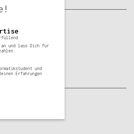
e!
rtise
rfüllend
 an und lass Dich für
zahlen.
ormatikstudent und
Deinen Erfahrungen