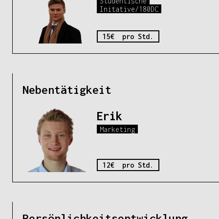
Studentische
Initative/180DC
15€ pro Std.
Nebentätigkeit
Erik
Marketing
12€ pro Std.
Persönlichkeitsentwicklung