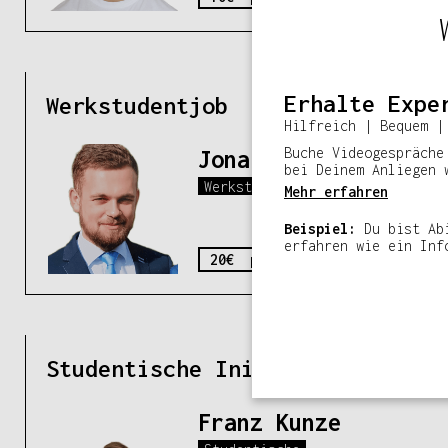
Erhalte Expe
Werkstudentjob
Hilfreich | Bequem |
Buche Videogespräche
Jona Ruchhöft
bei Deinem Anliegen 
Werkstudent
Mehr erfahren
Beispiel:
Du bist Ab
erfahren wie ein Inf
20€ pro Std.
Studentische Initiativen
Franz Kunze