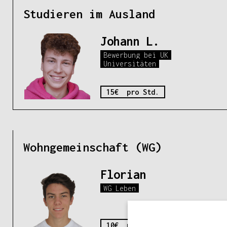
Studieren im Ausland
Johann L.
Bewerbung bei UK
Universitäten
15€ pro Std.
Wohngemeinschaft (WG)
Florian
WG Leben
10€ pro Std.